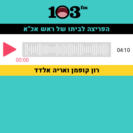
הפריצה לביתו של ראש אכ"א
04:10
00:00
רון קופמן ואריה אלדד