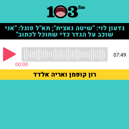
גדעון לוי: "שיטה נאצית"; תא"ל פוגל: "אני
שוכב על הגדר כדי שתוכל לכתוב"
07:49
00:00
רון קופמן ואריה אלדד