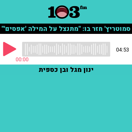
סמוטריץ' חזר בו: "מתנצל על המילה 'אפסים'"
04:53
00:00
ינון מגל ובן כספית