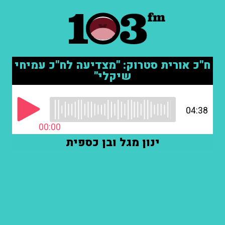
ח"כ אורית סטרוק: "מצדיעה לח"כ עמיחי
שיקלי"
04:38
00:00
ינון מגל ובן כספית