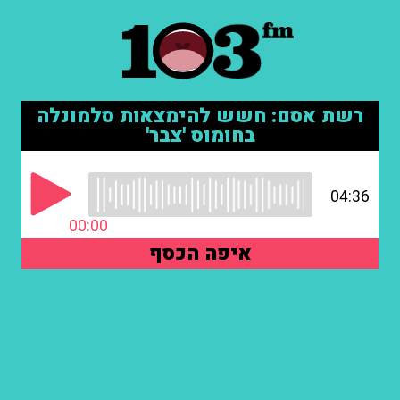
רשת אסם: חשש להימצאות סלמונלה
בחומוס 'צבר'
04:36
00:00
איפה הכסף