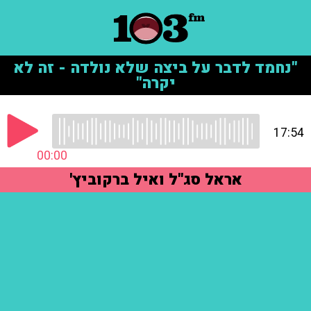
"נחמד לדבר על ביצה שלא נולדה - זה לא
יקרה"
17:54
00:00
אראל סג"ל ואיל ברקוביץ'