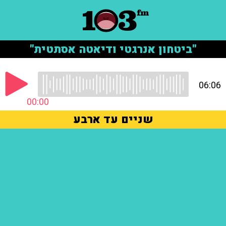
"ביטחון אנרגטי ודיאטה אסתטית"
06:06
00:00
שניים עד ארבע