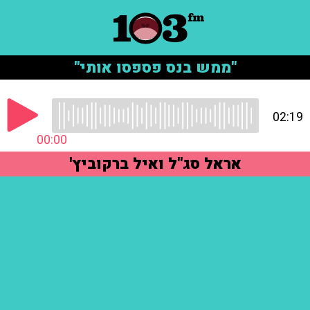
"ממש בנס פספסו אותי"
02:19
00:00
אראל סג"ל ואיל ברקוביץ'