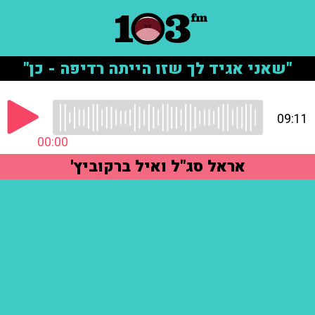
"שאני אגיד לך שזו הייתה רדיפה - כן"
09:11
00:00
אראל סג"ל ואיל ברקוביץ'