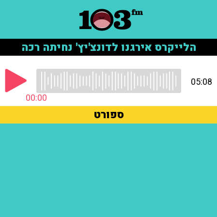
הלייקרס אירגנו לדונצ'יץ' נחיתה רכה
05:08
00:00
ספורט