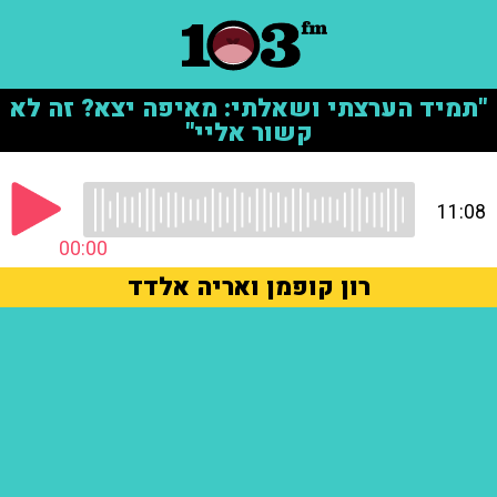
"תמיד הערצתי ושאלתי: מאיפה יצא? זה לא
קשור אליי"
11:08
00:00
רון קופמן ואריה אלדד