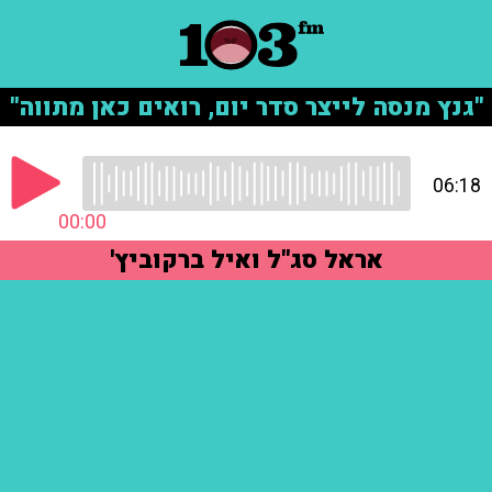
"גנץ מנסה לייצר סדר יום, רואים כאן מתווה"
06:18
00:00
אראל סג"ל ואיל ברקוביץ'