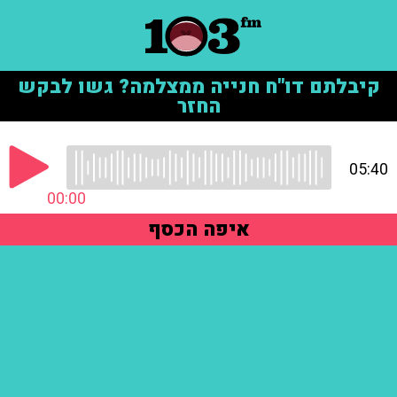
קיבלתם דו"ח חנייה ממצלמה? גשו לבקש
החזר
05:40
00:00
איפה הכסף