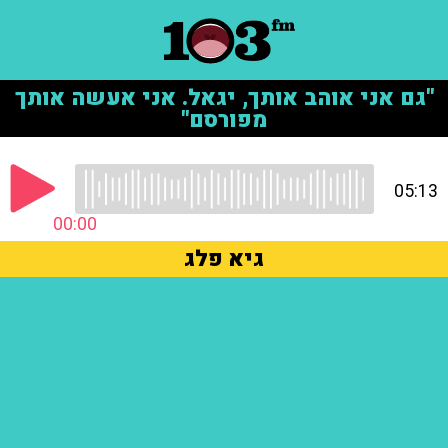
"גם אני אוהב אותך, יגאל. אני אעשה אותך
מפורסם"
05:13
00:00
גיא פלג