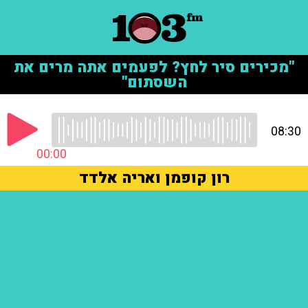
"מכירים סיר לחץ? לפעמים אתה מרים את
השסתום"
08:30
00:00
רון קופמן ואריה אלדד