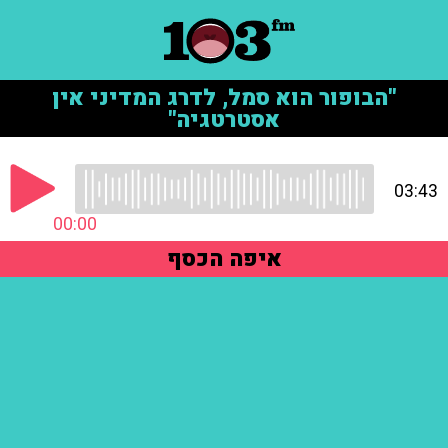
"הבופור הוא סמל, לדרג המדיני אין
אסטרטגיה"
03:43
00:00
איפה הכסף